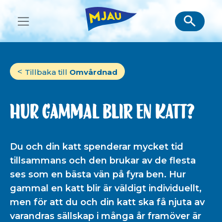
Skip
to
content
Tillbaka till
Omvårdnad
Hur gammal blir en katt?
Du och din katt spenderar mycket tid
tillsammans och den brukar av de flesta
ses som en bästa vän på fyra ben. Hur
gammal en katt blir är väldigt individuellt,
men för att du och din katt ska få njuta av
varandras sällskap i många år framöver är