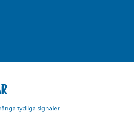
år
många tydliga signaler