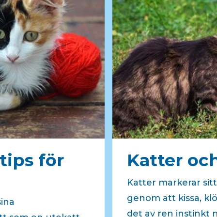
tips för
Katter oc
Katter markerar sitt
genom att kissa, klö
sina
det av ren instinkt 