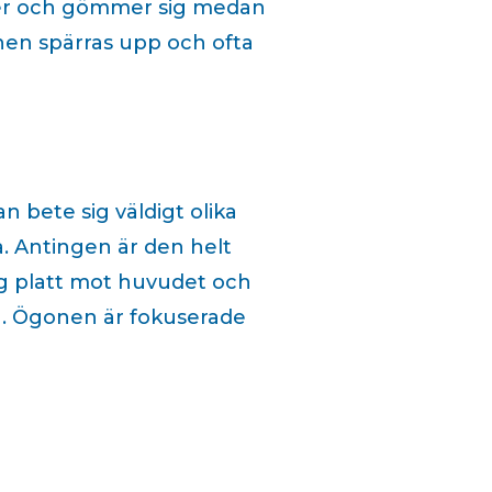
nger och gömmer sig medan
nen spärras upp och ofta
an bete sig väldigt olika
. Antingen är den helt
sig platt mot huvudet och
n. Ögonen är fokuserade