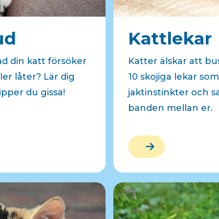
ud
Kattlekar
d din katt försöker
Katter älskar att bu
ler låter? Lär dig
10 skojiga lekar som
lipper du gissa!
jaktinstinkter och sa
banden mellan er.