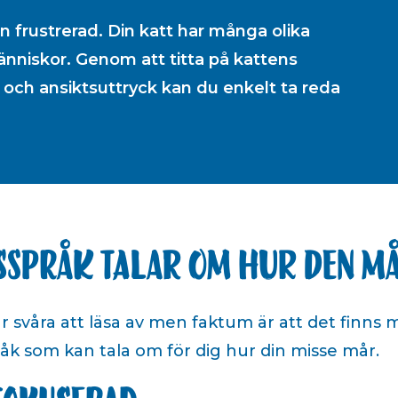
n frustrerad. Din katt har många olika
nniskor. Genom att titta på kattens
 och ansiktsuttryck kan du enkelt ta reda
sspråk talar om hur den m
r svåra att läsa av men faktum är att det finns 
k som kan tala om för dig hur din misse mår.