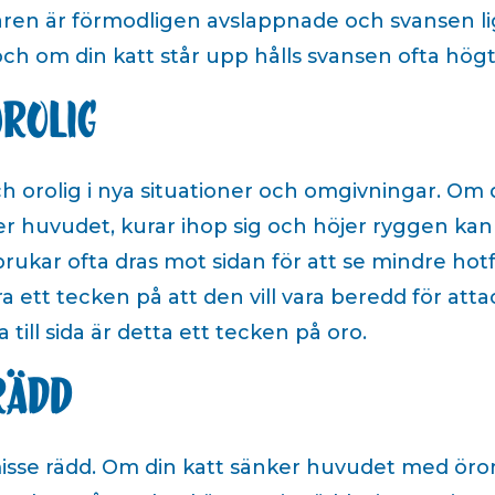
åren är förmodligen avslappnade och svansen lig
ch om din katt står upp hålls svansen ofta högt
orolig
 och orolig i nya situationer och omgivningar. Om
r huvudet, kurar ihop sig och höjer ryggen kan 
brukar ofta dras mot sidan för att se mindre ho
a ett tecken på att den vill vara beredd för attac
 till sida är detta ett tecken på oro.
rädd
n misse rädd. Om din katt sänker huvudet med ö