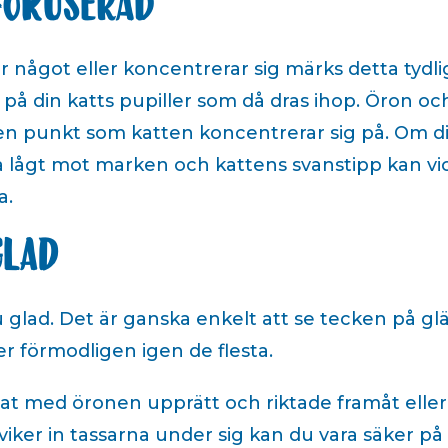
fokuserad
ter något eller koncentrerar sig märks detta tydli
e på din katts pupiller som då dras ihop. Öron o
n punkt som katten koncentrerar sig på. Om din
 lågt mot marken och kattens svanstipp kan vic
a.
glad
u glad. Det är ganska enkelt att se tecken på gl
 förmodligen igen de flesta.
nat med öronen upprätt och riktade framåt elle
viker in tassarna under sig kan du vara säker på 