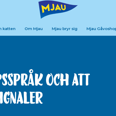
m katten
Om Mjau
Mjau bryr sig
Mjau Gåvosho
sspråk och att
signaler