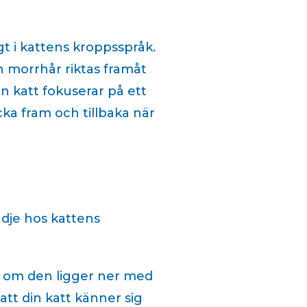
gt i kattens kroppsspråk.
ch morrhår riktas framåt
 katt fokuserar på ett
ka fram och tillbaka när
ädje hos kattens
r om den ligger ner med
att din katt känner sig