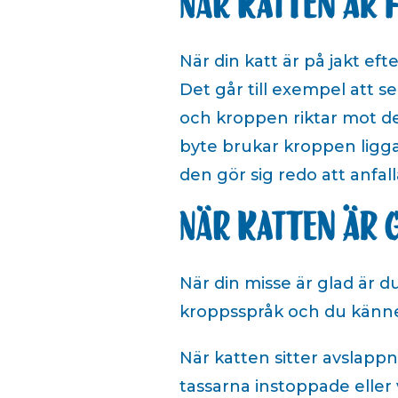
När katten är 
När din katt är på jakt ef
Det går till exempel att s
och kroppen riktar mot de
byte brukar kroppen ligga
den gör sig redo att anfall
När katten är 
När din misse är glad är d
kroppsspråk och du känner
När katten sitter avslapp
tassarna instoppade eller 