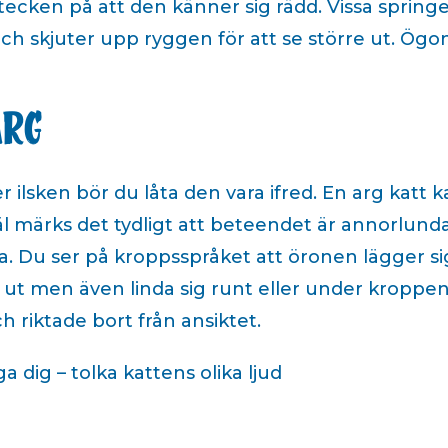
 tecken på att den känner sig rädd. Vissa spri
ch skjuter upp ryggen för att se större ut. Ögo
arg
r ilsken bör du låta den vara ifred. En arg katt k
l märks det tydligt att beteendet är annorlunda
äsa. Du ser på kroppsspråket att öronen lägger 
 ut men även linda sig runt eller under kroppe
 riktade bort från ansiktet.
a dig – tolka kattens olika ljud