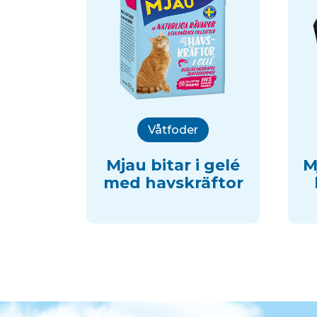
Våtfoder
Mjau bitar i gelé
M
med havskräftor