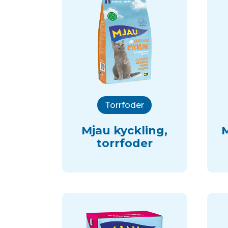
Torrfoder
Mjau kyckling,
M
torrfoder