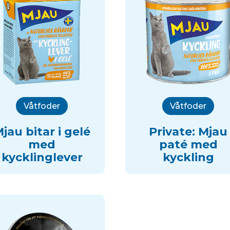
Våtfoder
Våtfoder
jau bitar i gelé
Private: Mjau
med
paté med
kycklinglever
kyckling