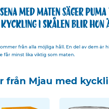
t sena med maten säger Puma 
 kyckling i skålen blir hon
mmer från alla möjliga håll. En del av dem är hi
får minst lika viktig som maten.
er från Mjau med kyck