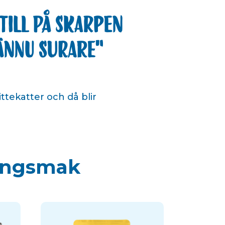
till på skarpen
 ännu surare
ttekatter och då blir
lingsmak