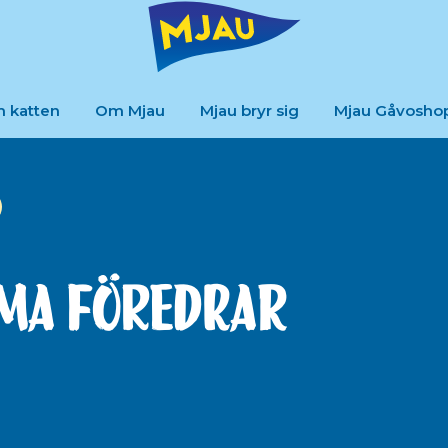
m katten
Om Mjau
Mjau bryr sig
Mjau Gåvosho
uma föredrar