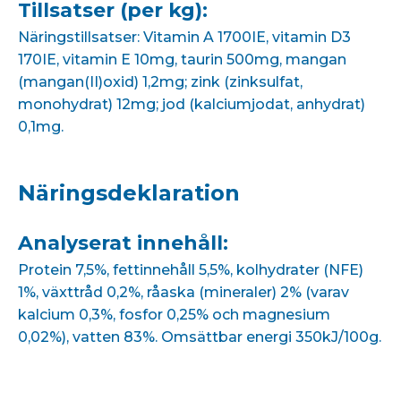
Tillsatser (per kg):
Näringstillsatser: Vitamin A 1700IE, vitamin D3
170IE, vitamin E 10mg, taurin 500mg, mangan
(mangan(II)oxid) 1,2mg; zink (zinksulfat,
monohydrat) 12mg; jod (kalciumjodat, anhydrat)
0,1mg.
Näringsdeklaration
Analyserat innehåll:
Protein 7,5%, fettinnehåll 5,5%, kolhydrater (NFE)
1%, växttråd 0,2%, råaska (mineraler) 2% (varav
kalcium 0,3%, fosfor 0,25% och magnesium
0,02%), vatten 83%. Omsättbar energi 350kJ/100g.