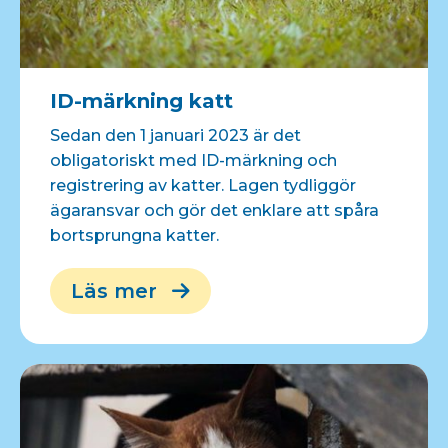
ID-märkning katt
Sedan den 1 januari 2023 är det
obligatoriskt med ID-märkning och
registrering av katter. Lagen tydliggör
ägaransvar och gör det enklare att spåra
bortsprungna katter.
Läs mer