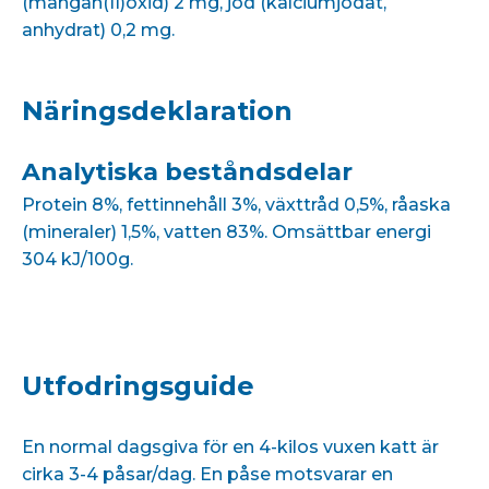
(mangan(II)oxid) 2 mg, jod (kalciumjodat,
anhydrat) 0,2 mg.
Näringsdeklaration
Analytiska beståndsdelar
Protein 8%, fettinnehåll 3%, växttråd 0,5%, råaska
(mineraler) 1,5%, vatten 83%. Omsättbar energi
304 kJ/100g.
Utfodringsguide
En normal dagsgiva för en 4-kilos vuxen katt är
cirka 3-4 påsar/dag. En påse motsvarar en