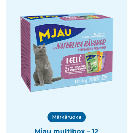
Märkäruoka
Mjau multibox – 12