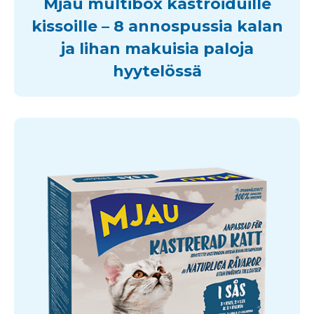
Mjau multibox kastroiduille
kissoille – 8 annospussia kalan
ja lihan makuisia paloja
hyytelössä