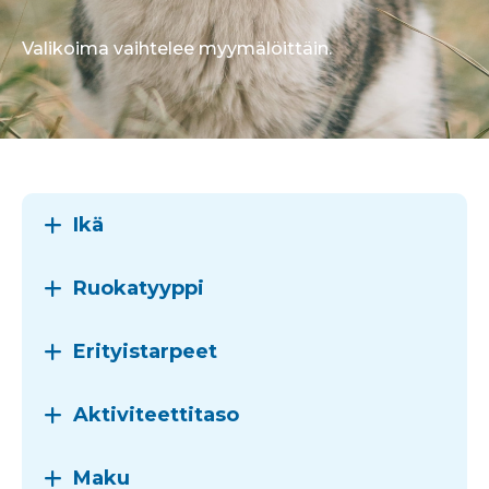
Valikoima vaihtelee myymälöittäin.
Ikä
Ruokatyyppi
Erityistarpeet
Aktiviteettitaso
Maku