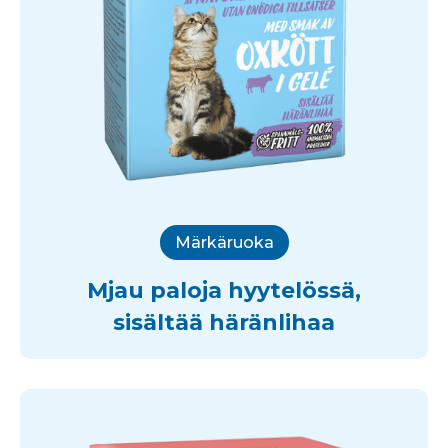
Märkäruoka
Mjau paloja hyytelössä,
sisältää häränlihaa