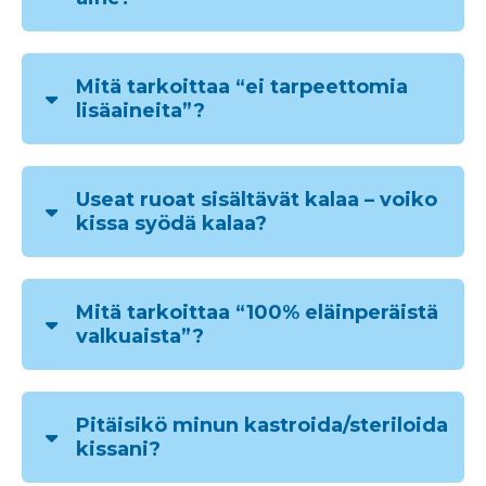
Mitä tarkoittaa “ei tarpeettomia
lisäaineita”?
Useat ruoat sisältävät kalaa – voiko
kissa syödä kalaa?
Mitä tarkoittaa “100% eläinperäistä
valkuaista”?
Pitäisikö minun kastroida/steriloida
kissani?