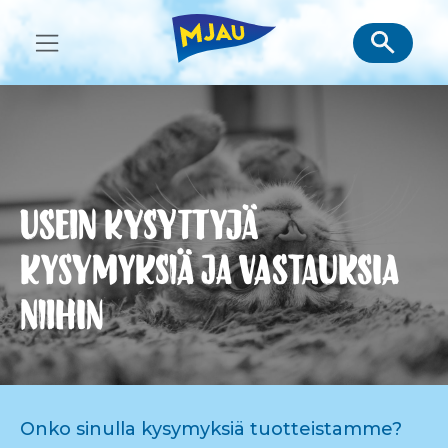
Skip
to
content
Usein kysyttyjä
kysymyksiä ja vastauksia
niihin
Onko sinulla kysymyksiä tuotteistamme?