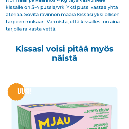
Normaali päiväannos 4 kg täysikasvuiselle
kissalle on 3-4 pussia/vrk. Yksi pussi vastaa yhtä
ateriaa. Sovita ravinnon määrä kissasi yksilöllisen
tarpeen mukaan. Varmista, että kissallesi on aina
tarjolla raikasta vettä.
Kissasi voisi pitää myös
näistä
UUSI!