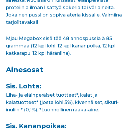
aineista. Ruoissa on runsaasti eläinperäistä
proteiinia ilman lisättyä sokeria tai väriaineita.
Jokainen pussi on sopiva ateria kissalle. Valmiina
tarjoiltavaksi!
Mjau Megabox sisältää 48 annospussia à 85
grammaa (12 kpl lohi, 12 kpl kananpoika, 12 kpl
katkarapu, 12 kpl häränliha).
Ainesosat
Sis. Lohta:
Liha- ja eläinperäiset tuotteet*, kalat ja
kalatuotteet* (josta lohi 5%), kivennäiset, sikuri-
inuliini* (0,1%). *Luonnollinen raaka-aine.
Sis. Kananpoikaa: