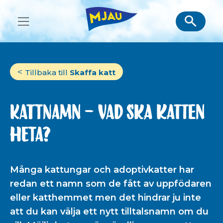
Skip
to
content
Tillbaka till
Skaffa katt
Kattnamn – vad ska katten
heta?
Många kattungar och adoptivkatter har
redan ett namn som de fått av uppfödaren
eller katthemmet men det hindrar ju inte
att du kan välja ett nytt tilltalsnamn om du