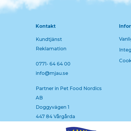
Kontakt
Info
Vanli
Kundtjänst
Reklamation
Integ
Cook
0771- 64 64 00
info@mjau.se
Partner in Pet Food Nordics
AB
Doggyvägen 1
447 84 Vårgårda
Följ oss