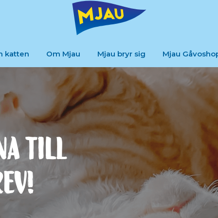
m katten
Om Mjau
Mjau bryr sig
Mjau Gåvosho
a till
ev!