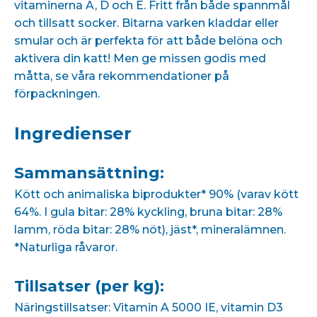
vitaminerna A, D och E. Fritt från både spannmål
och tillsatt socker. Bitarna varken kladdar eller
smular och är perfekta för att både belöna och
aktivera din katt! Men ge missen godis med
måtta, se våra rekommendationer på
förpackningen.
Ingredienser
Sammansättning:
Kött och animaliska biprodukter* 90% (varav kött
64%. I gula bitar: 28% kyckling, bruna bitar: 28%
lamm, röda bitar: 28% nöt), jäst*, mineralämnen.
*Naturliga råvaror.
Tillsatser (per kg):
Näringstillsatser: Vitamin A 5000 IE, vitamin D3