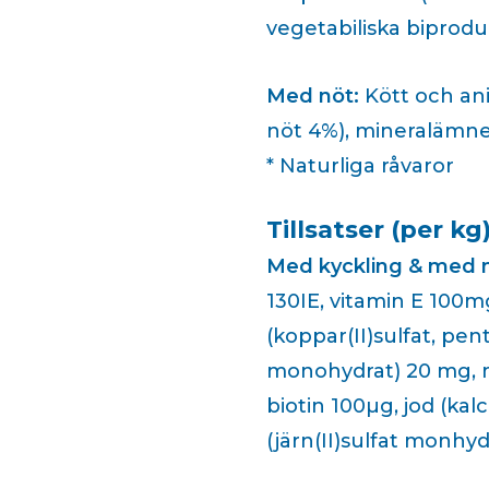
vegetabiliska biprodu
Med nöt:
Kött och ani
nöt 4%), mineralämnen
* Naturliga råvaror
Tillsatser (per kg)
Med kyckling & med n
130IE, vitamin E 100m
(koppar(II)sulfat, pent
monohydrat) 20 mg, 
biotin 100µg, jod (kal
(järn(II)sulfat monhy