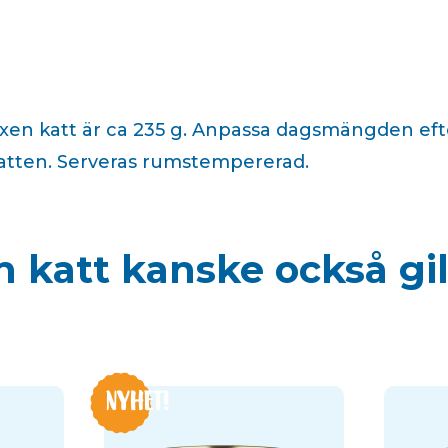
en katt är ca 235 g. Anpassa dagsmängden efter 
skt vatten. Serveras rumstempererad.
n katt kanske också gil
NYHET!