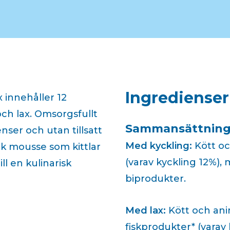
Ingredienser
 innehåller 12
och lax. Omsorgsfullt
Sammansättning
nser och utan tillsatt
Med kyckling:
Kött oc
ik mousse som kittlar
(varav kyckling 12%),
ll en kulinarisk
biprodukter.
Med lax:
Kött och anim
fiskprodukter* (varav