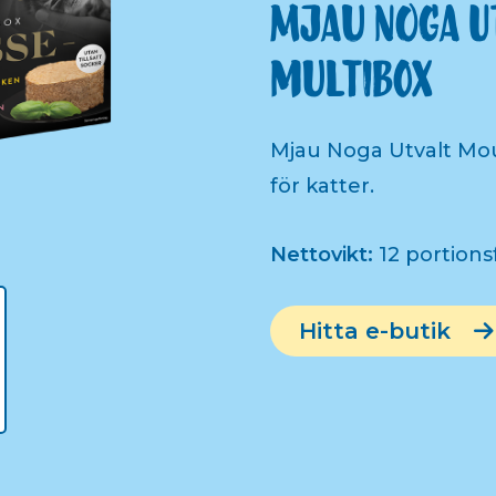
Mjau Noga u
multibox
Mjau Noga Utvalt Mou
för katter.
Nettovikt:
12 portions
Hitta e-butik