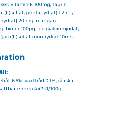
tser: Vitamin E 100mg, taurin
(II)sulfat, pentahydrat) 1,2 mg,
nohydrat) 20 mg, mangan
, biotin 100µg, jod (kalciumjodat,
 (järn(II)sulfat monhydrat 10mg.
ration
ll:
ehåll 6,5%, växttråd 0,1%, råaska
sättbar energi 447kJ/100g.