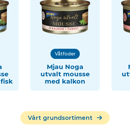
Våtfoder
a
Mjau Noga
sse
utvalt mousse
ut
fisk
med kalkon
Vårt grundsortiment