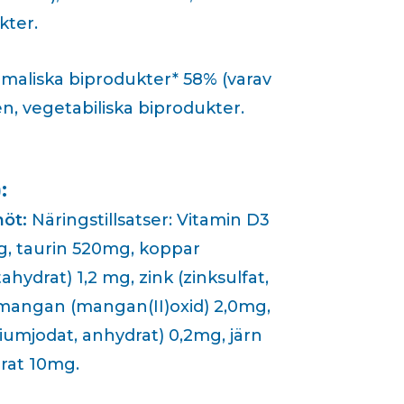
kter.
maliska biprodukter* 58% (varav
, vegetabiliska biprodukter.
:
öt:
Näringstillsatser: Vitamin D3
g, taurin 520mg, koppar
ahydrat) 1,2 mg, zink (zinksulfat,
mangan (mangan(II)oxid) 2,0mg,
ciumjodat, anhydrat) 0,2mg, järn
drat 10mg.