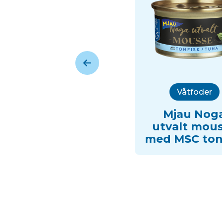
Våtfoder
Mjau Nog
utvalt mou
med MSC ton