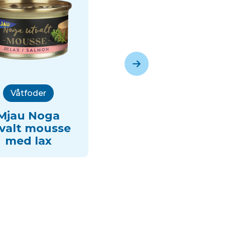
Våtfoder
Våtfoder
Mjau Noga
Mjau Noga
valt mousse
utvalt mousse
med lax
med nöt