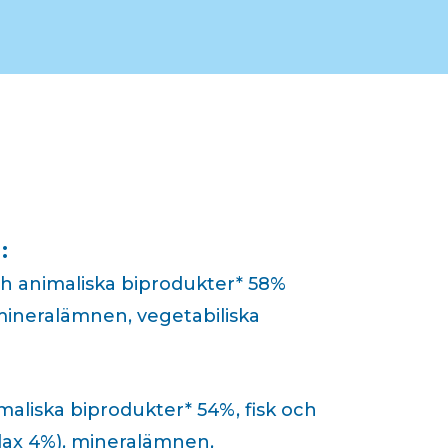
:
h animaliska biprodukter* 58%
 mineralämnen, vegetabiliska
aliska biprodukter* 54%, fisk och
 lax 4%), mineralämnen,