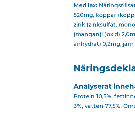
Med lax:
Näringstillsa
520mg, koppar (koppar
zink (zinksulfat, mo
(mangan(II)oxid) 2,0mg
anhydrat) 0,2mg, järn
Näringsdekla
Analyserat innehå
Protein 10,5%, fettinn
3%, vatten 77,5%. Om