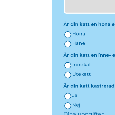
Är din katt en hona e
Hona
Hane
Är din katt en inne- 
Innekatt
Utekatt
Är din katt kastrerad
Ja
Nej
Dina uppgifter: