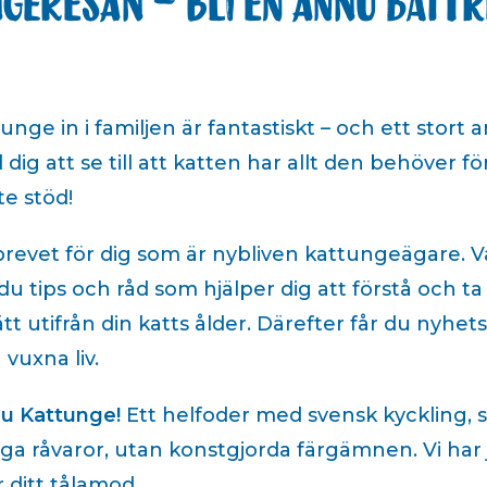
ngeresan – bli en ännu bättr
nge in i familjen är fantastiskt – och ett stort 
dig att se till att katten har allt den behöver för 
te stöd!
evet för dig som är nybliven kattungeägare. Va
r du tips och råd som hjälper dig att förstå och 
ätt utifrån din katts ålder. Därefter får du nyhe
 vuxna liv.
au Kattunge!
Ett helfoder med svensk kyckling, s
iga råvaror, utan konstgjorda färgämnen. Vi har 
r ditt tålamod.