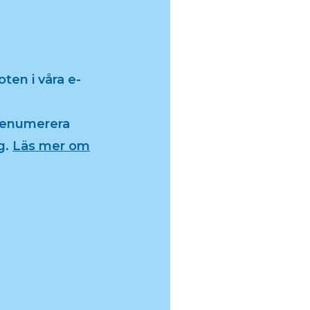
ten i våra e-
renumerera
g.
Läs mer om