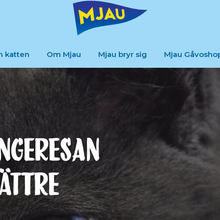
m katten
Om Mjau
Mjau bryr sig
Mjau Gåvosho
ungeresan
bättre