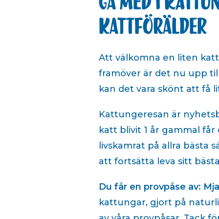
Gå med i Kattu
kattförälder
Att välkomna en liten kattu
framöver är det nu upp till 
kan det vara skönt att få li
Kattungeresan är nyhetsbr
katt blivit 1 år gammal få
livskamrat på allra bästa s
att fortsätta leva sitt bästa
Du får en provpåse av: Mj
kattungar, gjort på naturl
av våra provpåsar. Tack fö